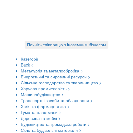
Бізнес каталог | Запити від іноземних
компаній
Більш ніж 3500 компаній з України готові
співпрацювати зі світом
Почніть співпрацю з іноземним бізнесом
Категорії
Back
<
Металургія та металообробка
>
Енергетичні та сировинні ресурси
>
Сільське господарство та тваринництво
>
Харчова промисловість
>
Машинобудівництво
>
Транспортні засоби та обладнання
>
Хімія та фармацевтика
>
Гума та пластмаси
>
Деревина та меблі
>
Будівництво та громадські роботи
>
Скло та будівельні матеріали
>